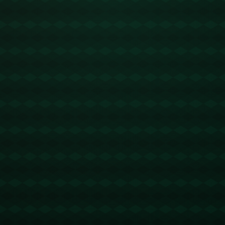
成为了队友中不可或缺的智囊，为团队提供了策略上的支持。
蔡浩畅强调：“*回家的感觉真好*。”这是他对追求梦想道路上内心感
悟的真实写照。能够在家乡完成学业，并为家乡球队赢得荣誉，是蔡
浩畅最骄傲的成就之一。**家乡的支持与自豪感**是他不断进步的动
力源泉。
**未来展望**
在蔡浩畅的推动下，他所在的球队不但成功夺冠，还实现了冲甲，这
无疑是他**梦想成真**的时刻。然而，他的故事并未结束，未来更多
的挑战正等着他去突破和超越。因此，蔡浩畅的成功不仅仅是个人的
胜利，更是对所有正在努力兼顾学业和梦想的年轻人们一种有力的鼓
舞。
**结语**
蔡浩畅用自己的奋斗历程告诉我们，只要有梦想，并愿意为此付出时
间和精力，通过**坚毅的信念**和**合理的规划**，我们都能在理想的
路上走得更远。正如蔡浩畅带给我们的启示，**回家的感觉真好**，
不只是对家乡的情感表达，更是一种内心安定与成就的象征。