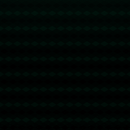
haha：泰国羽毛球公开赛：马国中国和日本选手 晋级半决赛
哈哈体育：拳打阿比雷斯两球员致一人脑震荡 丹戎巴葛联队19岁球员被捕.
0
留言
评论
◎欢迎参与讨论，请在这里发表您的看法、交流您的观点。
昵称
*
邮箱
*
网址