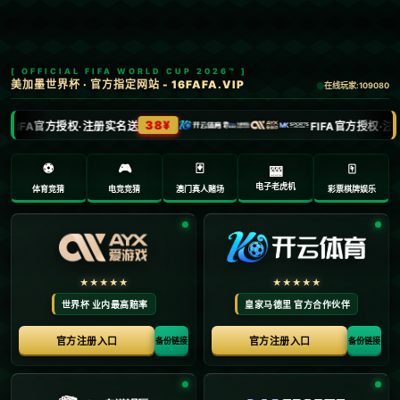
欢迎访问哈哈体育.(HAHA)十年运营,信誉无忧
>
足球
首页
足球
haha：我国派出历来最大阵容参加亚运会 年纪
最大60岁最小仅15岁
频道：
足球
日期：
2025-04-03 13:57:29
浏览：319
**我国派出历来最大阵容参加亚运会 年纪最大60岁最小仅15岁**
在瞬息万变的国际体育舞台上，**亚运会**一直以来都是展示国家体
育实力的重要平台。而今年，我国以史上最强大、最具多样性的团队
参加这一盛会，不仅选手人数创下新高，选手的年龄跨度更是令人瞩
目。从最年长的60岁运动员到最年轻的15岁选手，这支团队展现了
我国体育的深厚底蕴和未来潜力。